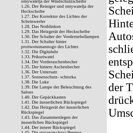
omywatelja der Windschutzscheibe
1.26. Der Reiniger und omywatelja der
Schei
Heckscheibe
1.27. Der Korrektor des Lichtes der
Hinte
Scheinwerfer
1.28. Das Notblinken
1.29. Das Heizgerät der Heckscheibe
Auto
1.30. Der Schalter der Vordernebellampen
1.31. Der Schalter hinter
schl
protiwotumannogo des Lichtes
1.32. Die Digitaluhr
1.33. Prikuriwatel
ents
1.34. Der Vorderaschenbecher
1.35. Der hintere Aschenbecher
Sche
1.36. Der Untersatz
1.37. Sonnenschutz- schtorka
1.38. Die Luke
der T
1.39. Die Lampe der Beleuchtung des
Salons
drüc
1.40. Der Gepäckkasten
1.41. Die äusserlichen Rückspiegel
1.42. Das Heizgerät der äusserlichen
Umsc
Rückspiegel
1.43. Das Zusammenlegen der
äusserlichen Rückspiegel
1.44. Der innere Rückspiegel
1.45. Die stojanotschnyj Bremse