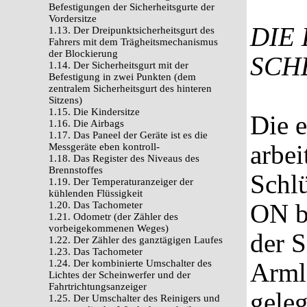
Befestigungen der Sicherheitsgurte der
Vordersitze
DIE
1.13. Der Dreipunktsicherheitsgurt des
Fahrers mit dem Trägheitsmechanismus
der Blockierung
SCH
1.14. Der Sicherheitsgurt mit der
Befestigung in zwei Punkten (dem
zentralem Sicherheitsgurt des hinteren
Sitzens)
1.15. Die Kindersitze
Die e
1.16. Die Airbags
1.17. Das Paneel der Geräte ist es die
arbei
Messgeräte eben kontroll-
1.18. Das Register des Niveaus des
Brennstoffes
Schl
1.19. Der Temperaturanzeiger der
kühlenden Flüssigkeit
ON b
1.20. Das Tachometer
1.21. Odometr (der Zähler des
vorbeigekommenen Weges)
der S
1.22. Der Zähler des ganztägigen Laufes
1.23. Das Tachometer
1.24. Der kombinierte Umschalter des
Arml
Lichtes der Scheinwerfer und der
Fahrtrichtungsanzeiger
geleg
1.25. Der Umschalter des Reinigers und