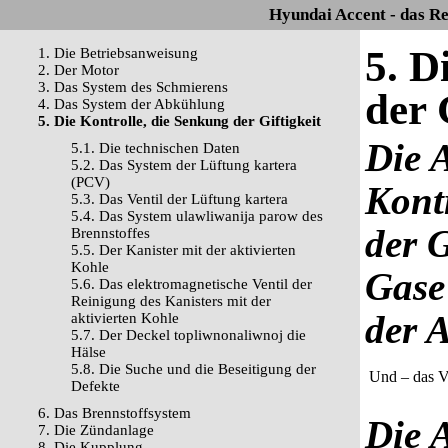
Hyundai Accent - das R
5. D
1. Die Betriebsanweisung
2. Der Motor
3. Das System des Schmierens
der 
4. Das System der Abkühlung
5. Die Kontrolle, die Senkung der Giftigkeit
Die 
5.1. Die technischen Daten
5.2. Das System der Lüftung kartera
(PCV)
Kont
5.3. Das Ventil der Lüftung kartera
5.4. Das System ulawliwanija parow des
der G
Brennstoffes
5.5. Der Kanister mit der aktivierten
Kohle
Gase
5.6. Das elektromagnetische Ventil der
Reinigung des Kanisters mit der
der 
aktivierten Kohle
5.7. Der Deckel topliwnonaliwnoj die
Hälse
5.8. Die Suche und die Beseitigung der
Und – das Ve
Defekte
6. Das Brennstoffsystem
Die 
7. Die Zündanlage
8. Die Kupplung