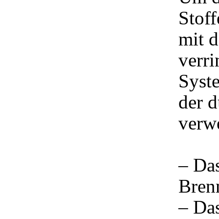
Stof
mit 
verr
Syste
der 
verw
– Da
Brenn
– Das