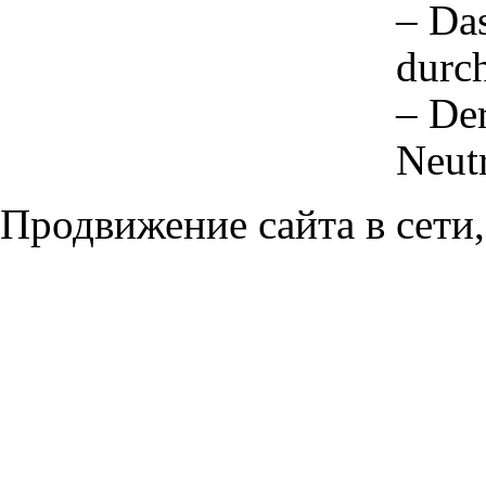
– Das
durc
– Der
Neutr
Продвижение сайта в сети,