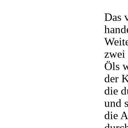
Das v
hande
Weite
zwei 
Öls 
der K
die 
und s
die 
durch