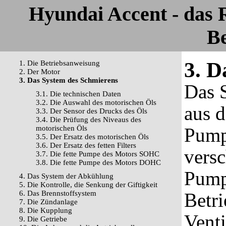
Hyundai Accent - das
Be
3. D
1. Die Betriebsanweisung
2. Der Motor
3. Das System des Schmierens
Das 
3.1. Die technischen Daten
3.2. Die Auswahl des motorischen Öls
aus d
3.3. Der Sensor des Drucks des Öls
3.4. Die Prüfung des Niveaus des
motorischen Öls
Pumpe
3.5. Der Ersatz des motorischen Öls
3.6. Der Ersatz des fetten Filters
versc
3.7. Die fette Pumpe des Motors SOHC
3.8. Die fette Pumpe des Motors DOHC
Pump
4. Das System der Abkühlung
5. Die Kontrolle, die Senkung der Giftigkeit
6. Das Brennstoffsystem
Betri
7. Die Zündanlage
8. Die Kupplung
Venti
9. Die Getriebe