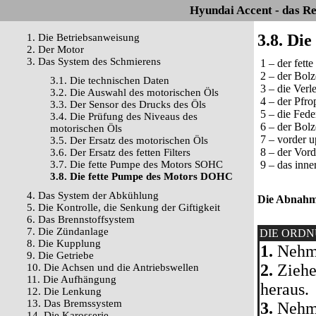
Hyundai Accent - das R
3.8. Di
1. Die Betriebsanweisung
2. Der Motor
3. Das System des Schmierens
1 – der fette
2 – der Bol
3.1. Die technischen Daten
3 – die Verl
3.2. Die Auswahl des motorischen Öls
4 – der Pfro
3.3. Der Sensor des Drucks des Öls
5 – die Fede
3.4. Die Prüfung des Niveaus des
6 – der Bol
motorischen Öls
7 – vorder u
3.5. Der Ersatz des motorischen Öls
8 – der Vord
3.6. Der Ersatz des fetten Filters
3.7. Die fette Pumpe des Motors SOHC
9 – das inne
3.8. Die fette Pumpe des Motors DOHC
4. Das System der Abkühlung
Die Abnah
5. Die Kontrolle, die Senkung der Giftigkeit
6. Das Brennstoffsystem
7. Die Zündanlage
DIE ORD
8. Die Kupplung
1.
Nehme
9. Die Getriebe
2.
Ziehen
10. Die Achsen und die Antriebswellen
11. Die Aufhängung
heraus.
12. Die Lenkung
13. Das Bremssystem
3.
Nehme
14. Die Karosserie