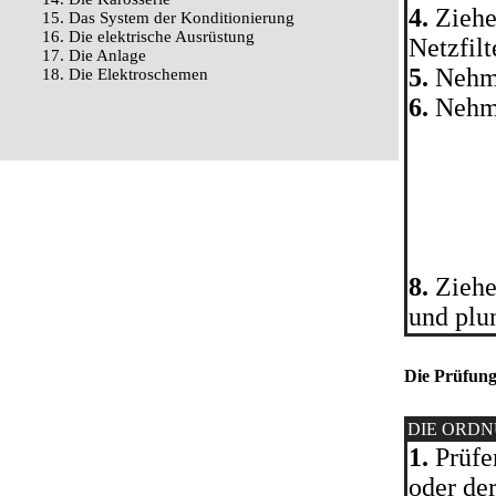
4.
Ziehe
15. Das System der Konditionierung
16. Die elektrische Ausrüstung
Netzfil
17. Die Anlage
5.
Nehme
18. Die Elektroschemen
6.
Nehme
8.
Ziehe
und plu
Die Prüfun
DIE ORD
1.
Prüfen
oder de