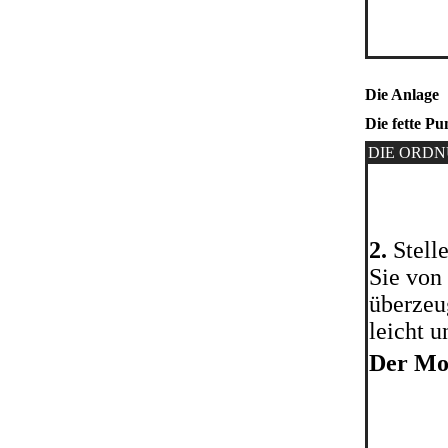
Die Anlage
Die fette P
DIE ORD
2.
Stelle
Sie von
überzeu
leicht u
Der Mo