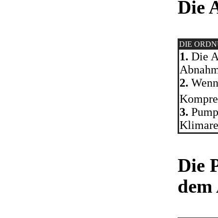
Die 
DIE ORD
1.
Die A
Abnahme
2.
Wenn d
Kompres
3.
Pumpe
Klimare
Die 
dem 