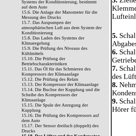
3.
Ziehe
Systems der Konditionierung, bestimmt
Klemmen
auf dem Auto
15.6. Die Anlage der Manometer für die
Lufteinl
Messung des Drucks
15.7. Das Auspumpen der
atmosphärischen Luft aus dem System der
Konditionierung
5.
Schal
15.8. Das Laden des Systems der
Abgabes
Klimaregelung
15.9. Die Prüfung des Niveaus des
6.
Schal
Kühlmittels
15.10. Die Prüfung der
Getriebe
Betriebscharakteristiken
7.
Schal
15.11. Das Öl für das Schmieren des
Kompressors der Klimaanlage
des Lüf
15.12. Die Prüfung des Relais
8.
Nehme
15.13. Der Kompressor der Klimaanlage
15.14. Die Buchse der Kupplung und die
Kondens
Scheibe des Kompressors der
9.
Schal
Klimaanlage
15.15. Die Spule der Anregung der
Hörer fü
Kupplung
15.16. Die Prüfung des Kompressors auf
dem Auto
15.17. Der Sensor dreifach (doppelt) des
Drucks