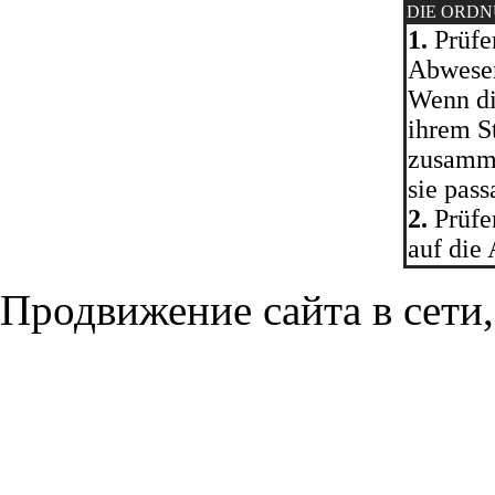
DIE ORD
1.
Prüfen
Abwesen
Wenn di
ihrem S
zusamme
sie pas
2.
Prüfen
auf die
Продвижение сайта в сети,