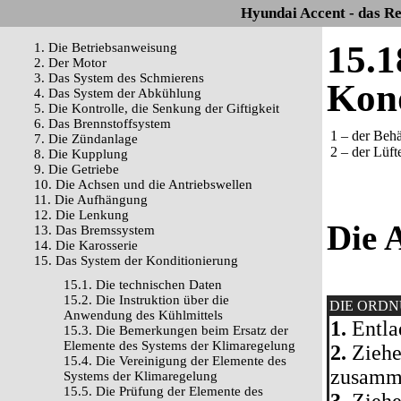
Hyundai Accent - das R
15.1
1. Die Betriebsanweisung
2. Der Motor
3. Das System des Schmierens
Kon
4. Das System der Abkühlung
5. Die Kontrolle, die Senkung der Giftigkeit
6. Das Brennstoffsystem
1 – der Behä
7. Die Zündanlage
2 – der Lüft
8. Die Kupplung
9. Die Getriebe
10. Die Achsen und die Antriebswellen
11. Die Aufhängung
12. Die Lenkung
Die 
13. Das Bremssystem
14. Die Karosserie
15. Das System der Konditionierung
15.1. Die technischen Daten
15.2. Die Instruktion über die
DIE ORD
Anwendung des Kühlmittels
1.
Entla
15.3. Die Bemerkungen beim Ersatz der
Elemente des Systems der Klimaregelung
2.
Ziehe
15.4. Die Vereinigung der Elemente des
zusamm
Systems der Klimaregelung
15.5. Die Prüfung der Elemente des