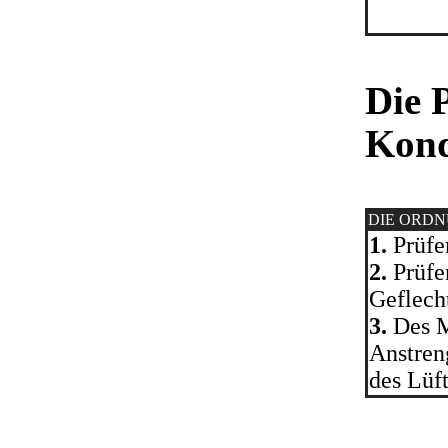
Die 
Kond
DIE ORD
1.
Prüfen
2.
Prüfen
Geflech
3.
Des Mo
Anstren
des Lüft