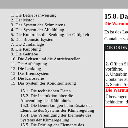
15.8. D
1. Die Betriebsanweisung
2. Der Motor
Die Warnu
3. Das System des Schmierens
4. Das System der Abkühlung
Es ist das L
5. Die Kontrolle, die Senkung der Giftigkeit
Container von
6. Das Brennstoffsystem
7. Die Zündanlage
DIE ORD
8. Die Kupplung
9. Die Getriebe
10. Die Achsen und die Antriebswellen
11. Die Aufhängung
2.
Öffnen Sie
12. Die Lenkung
vorführte.
13. Das Bremssystem
3.
Unterbring
14. Die Karosserie
Container zu
15. Das System der Konditionierung
4.
Starten S
Die Warnu
15.1. Die technischen Daten
15.2. Die Instruktion über die
Überzeugen s
Anwendung des Kühlmittels
behindern, 
15.3. Die Bemerkungen beim Ersatz der
Elemente des Systems der Klimaregelung
15.4. Die Vereinigung der Elemente des
Systems der Klimaregelung
15.5. Die Prüfung der Elemente des