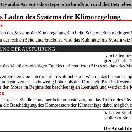
Hyundai Accent - das Reparaturhandbuch und des Betriebes
as Laden des Systems der Klimaregelung
ng
aden des Systems der Klimaregelung durch die Seite mit dem niedrige
 der rechten Seite unterbracht ist, wird das Kühlmittel ins System wie
NUNG DER AUSFÜHRUNG
1.
Schalten Sie
gezeigt in der
 das Ventil des niedrigen Drucks und regulieren Sie es so, dass das 
en Sie den Container mit dem Kühlmittel ins Wasser, das bis zur Temp
 unterstützen es ist ein wenig höher, als den Druck ein Paar im System.
ie den Motor im Regime des beschleunigten Leerlaufs und werden die
ng
ich, dass Sie die Containertheke unterstützen, um das Treffen des flüs
da die Beschädigung des Kompressors der Klimaanlage dabei möglich is
5.
Laden Sie da
schließen Sie n
Die Anzahl de