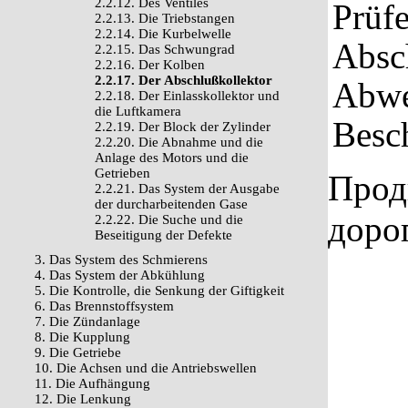
2.2.12. Des Ventiles
Prüfe
2.2.13. Die Triebstangen
2.2.14. Die Kurbelwelle
Absch
2.2.15. Das Schwungrad
2.2.16. Der Kolben
2.2.17. Der Abschlußkollektor
Abwe
2.2.18. Der Einlasskollektor und
die Luftkamera
Besc
2.2.19. Der Block der Zylinder
2.2.20. Die Abnahme und die
Anlage des Motors und die
Getrieben
Прод
2.2.21. Das System der Ausgabe
der durcharbeitenden Gase
доро
2.2.22. Die Suche und die
Beseitigung der Defekte
3. Das System des Schmierens
4. Das System der Abkühlung
5. Die Kontrolle, die Senkung der Giftigkeit
6. Das Brennstoffsystem
7. Die Zündanlage
8. Die Kupplung
9. Die Getriebe
10. Die Achsen und die Antriebswellen
11. Die Aufhängung
12. Die Lenkung