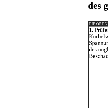
des 
DIE ORD
1.
Prüfen
Kurbelw
Spannun
des ung
Beschäd