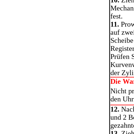
10.
Zieh
Mechani
fest.
11.
Prow
auf zwe
Scheibe
Registe
Prüfen S
Kurvenw
der Zyl
Die Wa
Nicht p
den Uhr
12.
Nach
und 2 B
gezahnt
13.
Zieh