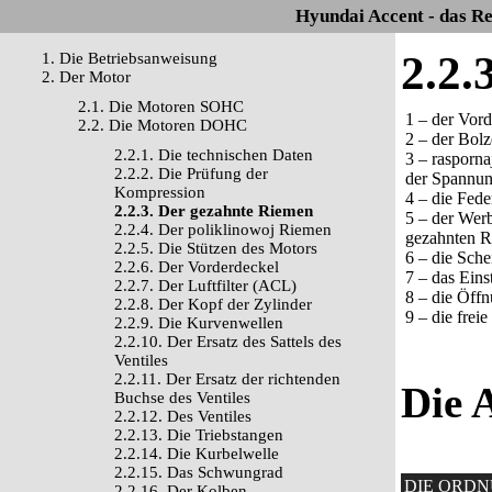
Hyundai Accent - das R
2.2.
1. Die Betriebsanweisung
2. Der Motor
2.1. Die Motoren SOHC
1 – der Vord
2.2. Die Motoren DOHC
2 – der Bol
2.2.1. Die technischen Daten
3 – rasporn
2.2.2. Die Prüfung der
der Spannun
Kompression
4 – die Fed
2.2.3. Der gezahnte Riemen
5 – der Wer
2.2.4. Der poliklinowoj Riemen
gezahnten R
2.2.5. Die Stützen des Motors
6 – die Sch
2.2.6. Der Vorderdeckel
7 – das Eins
2.2.7. Der Luftfilter (ACL)
8 – die Öffn
2.2.8. Der Kopf der Zylinder
9 – die frei
2.2.9. Die Kurvenwellen
2.2.10. Der Ersatz des Sattels des
Ventiles
2.2.11. Der Ersatz der richtenden
Die 
Buchse des Ventiles
2.2.12. Des Ventiles
2.2.13. Die Triebstangen
2.2.14. Die Kurbelwelle
2.2.15. Das Schwungrad
DIE ORD
2.2.16. Der Kolben