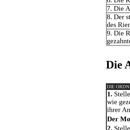
6. Die 
7. Die 
8. Der s
des Rie
9. Die R
gezahnt
Die 
DIE ORD
1.
Stelle
wie gez
ihrer A
Der Mo
2.
Stelle