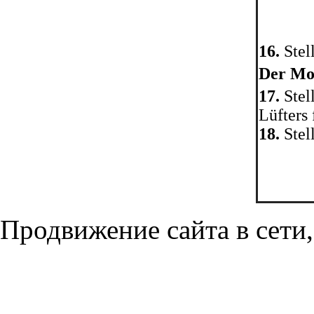
16.
Stell
Der Mo
17.
Stel
Lüfters 
18.
Stel
Продвижение сайта в сети,