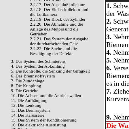
1.
Schwä
2.2.17. Der Abschlußkollektor
2.2.18. Der Einlasskollektor und
der Was
die Luftkamera
2.2.19. Der Block der Zylinder
2.
Schwä
2.2.20. Die Abnahme und die
Generat
Anlage des Motors und die
Getrieben
3.
Nehme
2.2.21. Das System der Ausgabe
Riemen 
der durcharbeitenden Gase
2.2.22. Die Suche und die
4.
Nehme
Beseitigung der Defekte
5.
Nehme
3. Das System des Schmierens
4. Das System der Abkühlung
6.
Verse
5. Die Kontrolle, die Senkung der Giftigkeit
Riemens
6. Das Brennstoffsystem
7. Die Zündanlage
es in di
8. Die Kupplung
7.
Ziehe
9. Die Getriebe
10. Die Achsen und die Antriebswellen
Kurvenw
11. Die Aufhängung
12. Die Lenkung
13. Das Bremssystem
14. Die Karosserie
9.
Nehme
15. Das System der Konditionierung
Die Wa
16. Die elektrische Ausrüstung