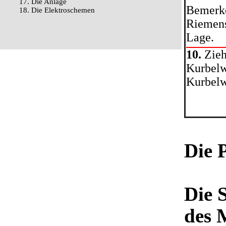
17. Die Anlage
Bemerke
18. Die Elektroschemen
Riemens
Lage.
10.
Zieh
Kurbelw
Kurbelw
Die 
Die 
des 