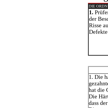
DIE ORD
1.
Prüfe
der Bes
Risse a
Defekte
1. Die 
gezahnt
hat die 
Die Härt
dass de