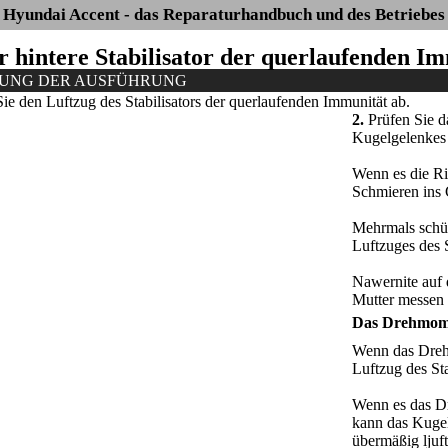
Hyundai Accent - das Reparaturhandbuch und des Betriebes
er hintere Stabilisator der querlaufenden I
NUNG DER AUSFÜHRUNG
 den Luftzug des Stabilisators der querlaufenden Immunität ab.
2.
Prüfen Sie d
Kugelgelenkes 
Wenn es die Ri
Schmieren ins 
Mehrmals schüt
Luftzuges des S
Nawernite auf 
Mutter messen
Das Drehmome
Wenn das Drehm
Luftzug des Sta
Wenn es das Dr
kann das Kugel
übermäßig ljuft