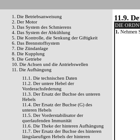
11.9. D
1. Die Betriebsanweisung
2. Der Motor
DIE ORD
3. Das System des Schmierens
1.
Nehmen Sie
4. Das System der Abkühlung
5. Die Kontrolle, die Senkung der Giftigkeit
6. Das Brennstoffsystem
7. Die Zündanlage
8. Die Kupplung
9. Die Getriebe
10. Die Achsen und die Antriebswellen
11. Die Aufhängung
11.1. Die technischen Daten
11.2. Der untere Hebel der
Vorderachsfederung
11.3. Der Ersatz der Buchse des unteren
Hebels
11.4. Der Ersatz der Buchse (G) des
unteren Hebels
11.5. Der Vorderstabilisator der
querlaufenden Immunität
11.6. Die Theke der hinteren Aufhängung
11.7. Der Ersatz der Buchse des hinteren
längslaeufigen Hebels der hinteren