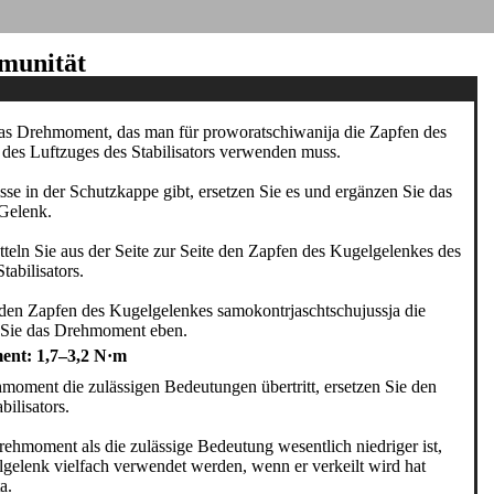
mmunität
as Drehmoment, das man für proworatschiwanija die Zapfen des
des Luftzuges des Stabilisators verwenden muss.
sse in der Schutzkappe gibt, ersetzen Sie es und ergänzen Sie das
Gelenk.
teln Sie aus der Seite zur Seite den Zapfen des Kugelgelenkes des
tabilisators.
den Zapfen des Kugelgelenkes samokontrjaschtschujussja die
 Sie das Drehmoment eben.
nt: 1,7–3,2 N·m
oment die zulässigen Bedeutungen übertritt, ersetzen Sie den
bilisators.
ehmoment als die zulässige Bedeutung wesentlich niedriger ist,
gelenk vielfach verwendet werden, wenn er verkeilt wird hat
a.