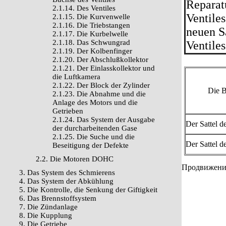
Reparat
2.1.14. Des Ventiles
Ventile
2.1.15. Die Kurvenwelle
2.1.16. Die Triebstangen
neuen S
2.1.17. Die Kurbelwelle
2.1.18. Das Schwungrad
Ventiles
2.1.19. Der Kolbenfinger
2.1.20. Der Abschlußkollektor
2.1.21. Der Einlasskollektor und
die Luftkamera
2.1.22. Der Block der Zylinder
Die B
2.1.23. Die Abnahme und die
Anlage des Motors und die
Getrieben
2.1.24. Das System der Ausgabe
Der Sattel d
der durcharbeitenden Gase
2.1.25. Die Suche und die
Der Sattel d
Beseitigung der Defekte
2.2. Die Motoren DOHC
Продвижение 
3. Das System des Schmierens
4. Das System der Abkühlung
5. Die Kontrolle, die Senkung der Giftigkeit
6. Das Brennstoffsystem
7. Die Zündanlage
8. Die Kupplung
9. Die Getriebe