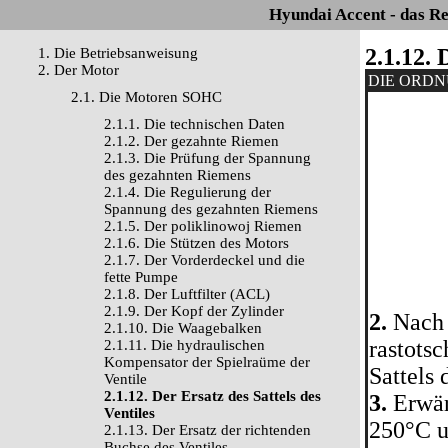
Hyundai Accent - das R
2.1.12. 
1. Die Betriebsanweisung
2. Der Motor
DIE ORD
2.1. Die Motoren SOHC
2.1.1. Die technischen Daten
2.1.2. Der gezahnte Riemen
2.1.3. Die Prüfung der Spannung
des gezahnten Riemens
2.1.4. Die Regulierung der
Spannung des gezahnten Riemens
2.1.5. Der poliklinowoj Riemen
2.1.6. Die Stützen des Motors
2.1.7. Der Vorderdeckel und die
fette Pumpe
2.1.8. Der Luftfilter (ACL)
2.1.9. Der Kopf der Zylinder
2.
Nach d
2.1.10. Die Waagebalken
rastots
2.1.11. Die hydraulischen
Kompensator der Spielraüme der
Sattels 
Ventile
2.1.12. Der Ersatz des Sattels des
3.
Erwär
Ventiles
250°C un
2.1.13. Der Ersatz der richtenden
Buchse des Ventiles