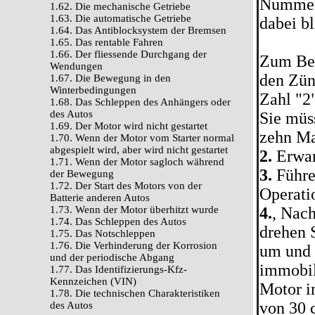
Nummern
1.62. Die mechanische Getriebe
1.63. Die automatische Getriebe
dabei bl
1.64. Das Antiblocksystem der Bremsen
1.65. Das rentable Fahren
1.66. Der fliessende Durchgang der
Zum Bei
Wendungen
den Zün
1.67. Die Bewegung in den
Winterbedingungen
Zahl "2
1.68. Das Schleppen des Anhängers oder
des Autos
Sie müs
1.69. Der Motor wird nicht gestartet
zehn Ma
1.70. Wenn der Motor vom Starter normal
abgespielt wird, aber wird nicht gestartet
2.
Erwar
1.71. Wenn der Motor sagloch während
3.
Führen
der Bewegung
1.72. Der Start des Motors von der
Operati
Batterie anderen Autos
1.73. Wenn der Motor überhitzt wurde
4.
, Nach
1.74. Das Schleppen des Autos
drehen 
1.75. Das Notschleppen
1.76. Die Verhinderung der Korrosion
um und 
und der periodische Abgang
immobil
1.77. Das Identifizierungs-Kfz-
Kennzeichen (VIN)
Motor i
1.78. Die technischen Charakteristiken
von 30 c
des Autos