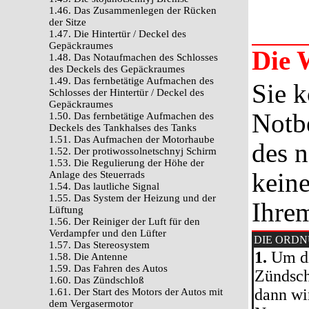
1.46. Das Zusammenlegen der Rücken
der Sitze
1.47. Die Hintertür / Deckel des
Gepäckraumes
Die 
1.48. Das Notaufmachen des Schlosses
des Deckels des Gepäckraumes
1.49. Das fernbetätige Aufmachen des
Sie k
Schlosses der Hintertür / Deckel des
Gepäckraumes
Notbe
1.50. Das fernbetätige Aufmachen des
Deckels des Tankhalses des Tanks
1.51. Das Aufmachen der Motorhaube
des 
1.52. Der protiwossolnetschnyj Schirm
1.53. Die Regulierung der Höhe der
keine
Anlage des Steuerrads
1.54. Das lautliche Signal
1.55. Das System der Heizung und der
Ihre
Lüftung
1.56. Der Reiniger der Luft für den
Verdampfer und den Lüfter
DIE ORD
1.57. Das Stereosystem
1.
Um di
1.58. Die Antenne
1.59. Das Fahren des Autos
Zündsch
1.60. Das Zündschloß
dann wi
1.61. Der Start des Motors der Autos mit
dem Vergasermotor