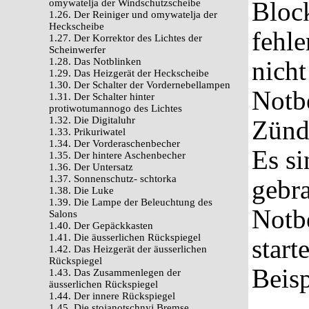
Block
omywatelja der Windschutzscheibe
1.26. Der Reiniger und omywatelja der
Heckscheibe
fehle
1.27. Der Korrektor des Lichtes der
Scheinwerfer
1.28. Das Notblinken
nicht
1.29. Das Heizgerät der Heckscheibe
1.30. Der Schalter der Vordernebellampen
Notbe
1.31. Der Schalter hinter
protiwotumannogo des Lichtes
1.32. Die Digitaluhr
Zünds
1.33. Prikuriwatel
1.34. Der Vorderaschenbecher
Es si
1.35. Der hintere Aschenbecher
1.36. Der Untersatz
1.37. Sonnenschutz- schtorka
gebr
1.38. Die Luke
1.39. Die Lampe der Beleuchtung des
Notbe
Salons
1.40. Der Gepäckkasten
1.41. Die äusserlichen Rückspiegel
start
1.42. Das Heizgerät der äusserlichen
Rückspiegel
Beisp
1.43. Das Zusammenlegen der
äusserlichen Rückspiegel
1.44. Der innere Rückspiegel
1.45. Die stojanotschnyj Bremse