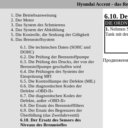
Hyundai Accent - das R
6.10. De
1. Die Betriebsanweisung
2. Der Motor
DIE ORD
3. Das System des Schmierens
1.
Nehmen Si
4. Das System der Abkühlung
Tank mit de
5. Die Kontrolle, die Senkung der Giftigkeit
6. Das Brennstoffsystem
6.1. Die technischen Daten (SOHC und
DOHC)
6.2. Die Prüfung der Brennstoffpumpe
Продвижение 
6.3. Die Prüfung des Drucks, der von der
Brennstoffpumpe geschaffen wird
6.4. Die Prüfungen des Systems der
Einspritzung MFI
6.5. Die Kontrolllampe der Defekte (MIL)
6.6. Die diagnostischen Kodes der
Defekte «OBD-II»
6.7. Die diagnostischen Kodes der
Defekte, außer «OBD-II»
6.8. Der Ersatz des Brennstofffilters
6.9. Der Ersatz des Begrenzers der
Überfüllung (das Zweifahrventil)
6.10. Der Ersatz des Sensors des
Niveaus des Brennstoffes