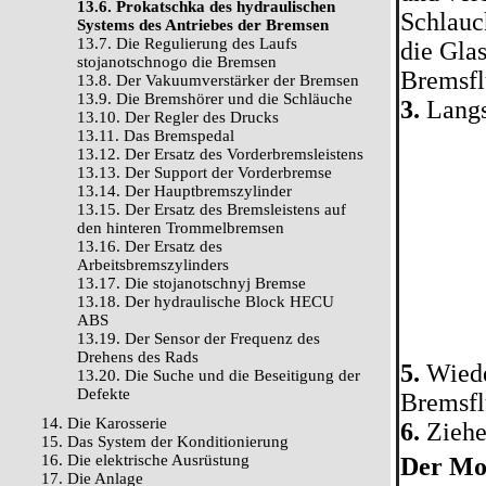
13.6. Prokatschka des hydraulischen
Schlauc
Systems des Antriebes der Bremsen
13.7. Die Regulierung des Laufs
die Gla
stojanotschnogo die Bremsen
Bremsflü
13.8. Der Vakuumverstärker der Bremsen
13.9. Die Bremshörer und die Schläuche
3.
Langs
13.10. Der Regler des Drucks
13.11. Das Bremspedal
13.12. Der Ersatz des Vorderbremsleistens
13.13. Der Support der Vorderbremse
13.14. Der Hauptbremszylinder
13.15. Der Ersatz des Bremsleistens auf
den hinteren Trommelbremsen
13.16. Der Ersatz des
Arbeitsbremszylinders
13.17. Die stojanotschnyj Bremse
13.18. Der hydraulische Block HECU
ABS
13.19. Der Sensor der Frequenz des
Drehens des Rads
5.
Wieder
13.20. Die Suche und die Beseitigung der
Defekte
Bremsfl
14. Die Karosserie
6.
Ziehen
15. Das System der Konditionierung
16. Die elektrische Ausrüstung
Der Mo
17. Die Anlage