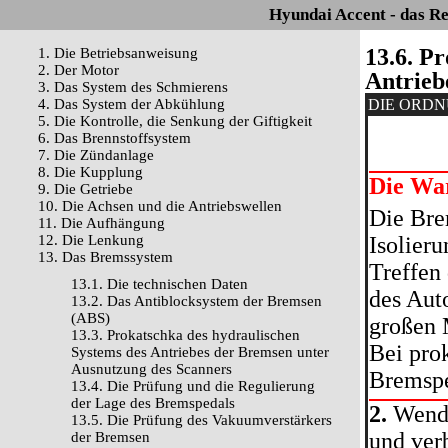
Hyundai Accent - das R
13.6. P
1. Die Betriebsanweisung
2. Der Motor
Antrieb
3. Das System des Schmierens
4. Das System der Abkühlung
DIE ORD
5. Die Kontrolle, die Senkung der Giftigkeit
6. Das Brennstoffsystem
7. Die Zündanlage
8. Die Kupplung
Die Wa
9. Die Getriebe
10. Die Achsen und die Antriebswellen
Die Brem
11. Die Aufhängung
12. Die Lenkung
Isolieru
13. Das Bremssystem
Treffen
13.1. Die technischen Daten
des Aut
13.2. Das Antiblocksystem der Bremsen
(ABS)
großen 
13.3. Prokatschka des hydraulischen
Bei pro
Systems des Antriebes der Bremsen unter
Ausnutzung des Scanners
Bremspe
13.4. Die Prüfung und die Regulierung
der Lage des Bremspedals
2.
Wende
13.5. Die Prüfung des Vakuumverstärkers
und ver
der Bremsen