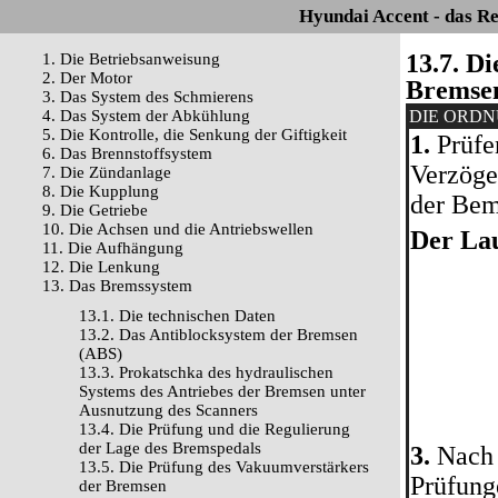
Hyundai Accent - das R
13.7. D
1. Die Betriebsanweisung
2. Der Motor
Bremse
3. Das System des Schmierens
4. Das System der Abkühlung
DIE ORD
5. Die Kontrolle, die Senkung der Giftigkeit
1.
Prüfen
6. Das Brennstoffsystem
Verzöge
7. Die Zündanlage
8. Die Kupplung
der Be
9. Die Getriebe
10. Die Achsen und die Antriebswellen
Der Lau
11. Die Aufhängung
12. Die Lenkung
13. Das Bremssystem
13.1. Die technischen Daten
13.2. Das Antiblocksystem der Bremsen
(ABS)
13.3. Prokatschka des hydraulischen
Systems des Antriebes der Bremsen unter
Ausnutzung des Scanners
13.4. Die Prüfung und die Regulierung
der Lage des Bremspedals
3.
Nach 
13.5. Die Prüfung des Vakuumverstärkers
Prüfung
der Bremsen