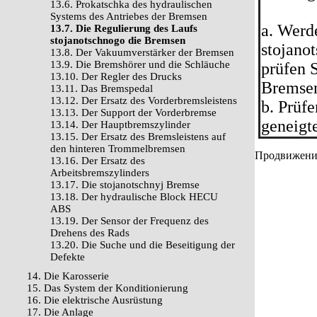
13.6. Prokatschka des hydraulischen
Systems des Antriebes der Bremsen
a. Werd
13.7. Die Regulierung des Laufs
stojanotschnogo die Bremsen
stojano
13.8. Der Vakuumverstärker der Bremsen
13.9. Die Bremshörer und die Schläuche
prüfen 
13.10. Der Regler des Drucks
Bremsen
13.11. Das Bremspedal
13.12. Der Ersatz des Vorderbremsleistens
b. Prüfe
13.13. Der Support der Vorderbremse
geneigte
13.14. Der Hauptbremszylinder
13.15. Der Ersatz des Bremsleistens auf
den hinteren Trommelbremsen
Продвижение 
13.16. Der Ersatz des
Arbeitsbremszylinders
13.17. Die stojanotschnyj Bremse
13.18. Der hydraulische Block HECU
ABS
13.19. Der Sensor der Frequenz des
Drehens des Rads
13.20. Die Suche und die Beseitigung der
Defekte
14. Die Karosserie
15. Das System der Konditionierung
16. Die elektrische Ausrüstung
17. Die Anlage