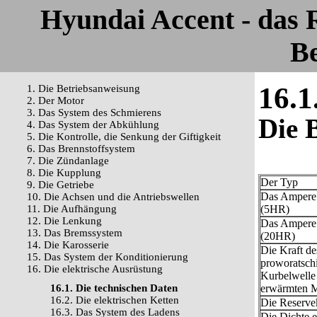
Hyundai Accent - das
Be
16.1
1. Die Betriebsanweisung
2. Der Motor
3. Das System des Schmierens
Die 
4. Das System der Abkühlung
5. Die Kontrolle, die Senkung der Giftigkeit
6. Das Brennstoffsystem
7. Die Zündanlage
8. Die Kupplung
Der Typ
9. Die Getriebe
Das Ampere 
10. Die Achsen und die Antriebswellen
11. Die Aufhängung
(5HR)
12. Die Lenkung
Das Ampere 
13. Das Bremssystem
(20HR)
14. Die Karosserie
Die Kraft de
15. Das System der Konditionierung
proworatsch
16. Die elektrische Ausrüstung
Kurbelwelle 
16.1. Die technischen Daten
erwärmten M
16.2. Die elektrischen Ketten
Die Reserve
16.3. Das System des Ladens
Die Dichte el